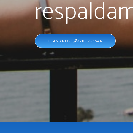
respaldam
LLÁMANOS:
320 8768544