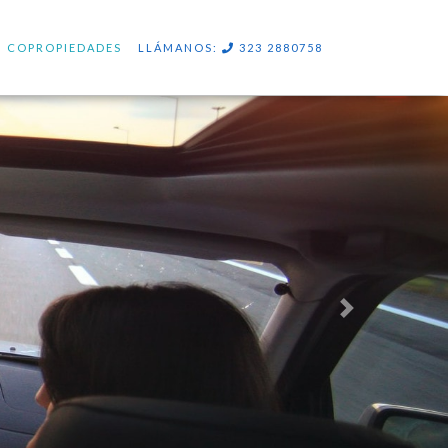
COPROPIEDADES
LLÁMANOS:
323 2880758
Next
COTIZAR MI SOAT