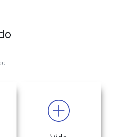
odo
r: